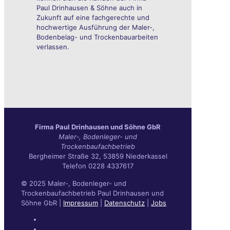
Paul Drinhausen & Söhne auch in
Zukunft auf eine fachgerechte und
hochwertige Ausführung der Maler-,
Bodenbelag- und Trockenbauarbeiten
verlassen.
Fir­ma Paul Drin­hau­sen und Söh­ne GbR
Maler‑, Boden­le­ger- und
Trockenbaufachbetrieb
Berg­hei­mer Stra­ße 32, 53859 Niederkassel
Tele­fon 0228 4337617
© 2025 Maler-, Bodenleger- und
Trockenbaufachbetrieb Paul Drinhausen und
Söhne GbR |
Impressum
|
Datenschutz
|
Jobs