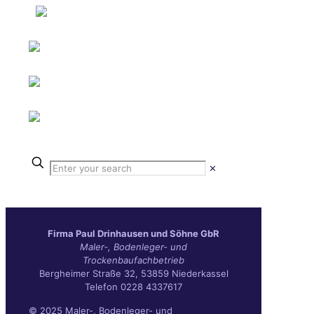
✕
Fir­ma Paul Drin­hau­sen und Söh­ne GbR
Maler‑, Boden­le­ger- und
Trockenbaufachbetrieb
Berg­hei­mer Stra­ße 32, 53859 Niederkassel
Tele­fon 0228 4337617
© 2025 Maler-, Bodenleger- und