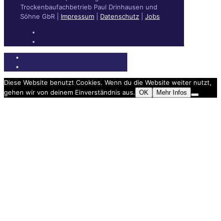
Trockenbaufachbetrieb Paul Drinhausen und
Söhne GbR |
Impressum
|
Datenschutz
|
Jobs
Diese Website benutzt Cookies. Wenn du die Website weiter nutzt,
gehen wir von deinem Einverständnis aus.
OK
Mehr Infos