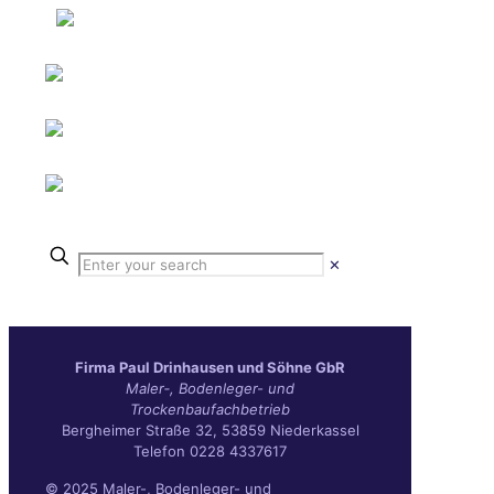
✕
Fir­ma Paul Drin­hau­sen und Söh­ne GbR
Maler‑, Boden­le­ger- und
Trockenbaufachbetrieb
Berg­hei­mer Stra­ße 32, 53859 Niederkassel
Tele­fon 0228 4337617
© 2025 Maler-, Bodenleger- und