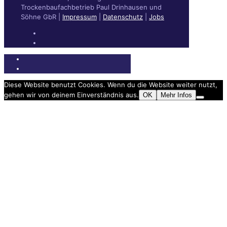
Trockenbaufachbetrieb Paul Drinhausen und
Söhne GbR |
Impressum
|
Datenschutz
|
Jobs
Diese Website benutzt Cookies. Wenn du die Website weiter nutzt,
gehen wir von deinem Einverständnis aus.
OK
Mehr Infos