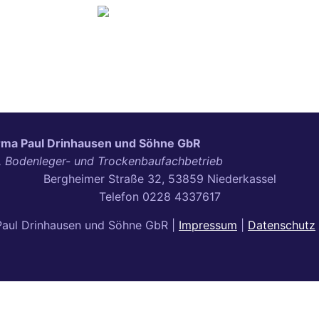
r­ma Paul Drin­hau­sen und Söh­ne GbR
, Boden­le­ger- und Trockenbaufachbetrieb
Berg­hei­mer Stra­ße 32, 53859 Niederkassel
Tele­fon 0228 4337617
Paul Drinhausen und Söhne GbR |
Impressum
|
Datenschutz