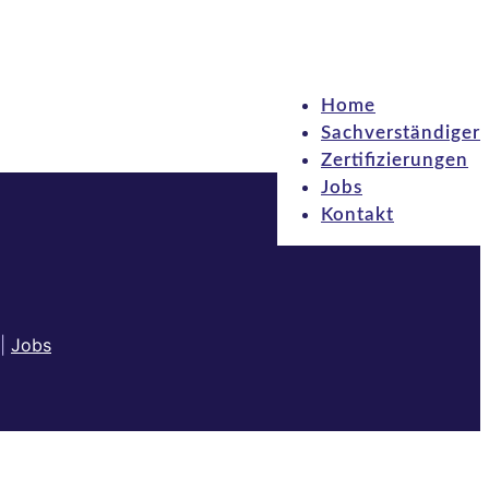
Home
Sach­ver­stän­di­ger
Zer­ti­fi­zie­run­gen
Jobs
Kon­takt
|
Jobs