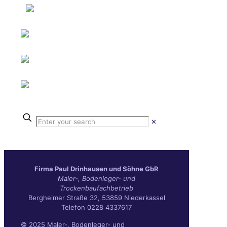
✕
Fir­ma Paul Drin­hau­sen und Söh­ne GbR
Maler‑, Boden­le­ger- und
Trockenbaufachbetrieb
Berg­hei­mer Stra­ße 32, 53859 Niederkassel
Tele­fon 0228 4337617
© 2025 Maler-, Bodenleger- und