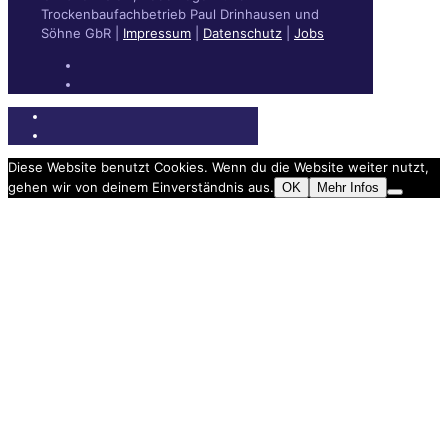
Trockenbaufachbetrieb Paul Drinhausen und
Söhne GbR |
Impressum
|
Datenschutz
|
Jobs
Diese Website benutzt Cookies. Wenn du die Website weiter nutzt,
gehen wir von deinem Einverständnis aus.
OK
Mehr Infos